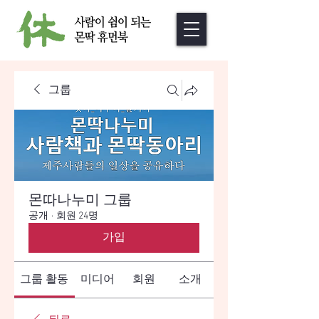
그룹
몬따나누미 그룹
공개
·
회원 24명
가입
그룹 활동
미디어
회원
소개