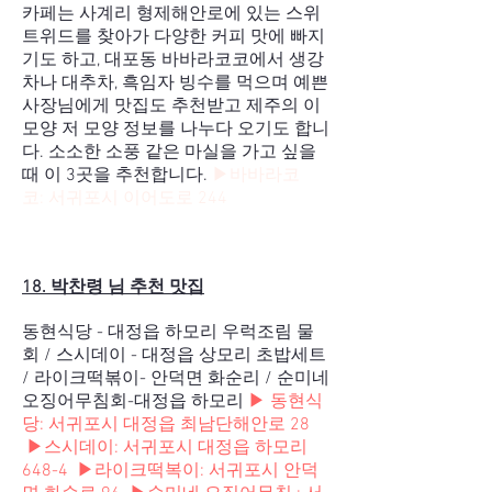
카페는 사계리 형제해안로에 있는 스위
트위드를 찾아가 다양한 커피 맛에 빠지
기도 하고, 대포동 바바라코코에서 생강
차나 대추차, 흑임자 빙수를 먹으며 예쁜
사장님에게 맛집도 추천받고 제주의 이
모양 저 모양 정보를 나누다 오기도 합니
다. 소소한 소풍 같은 마실을 가고 싶을
때 이 3곳을 추천합니다.
▶바바라코
코:
서귀포시 이어도로 244
18. 박찬령 님 추천 맛집
동현식당 - 대정읍 하모리 우럭조림 물
회 / 스시데이 - 대정읍 상모리 초밥세트
/ 라이크떡볶이- 안덕면 화순리 / 순미네
오징어무침회-대정읍 하모리
▶ 동현식
당:
서귀포시 대정읍 최남단해안로 28
▶스시데이:
서귀포시 대정읍 하모리
648-4
▶라이크떡복이:
서귀포시 안덕