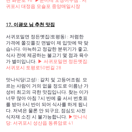
면 화순로 96
▶
순미네 오징어무침 : 서
귀포시 대정읍 모슬포 중앙매일시장
17. 이광모 님 추천 맛집
서귀포밀면 정든옛집(토평동) : 저렴한
가격에 쫄깃쫄깃 면발이 제 입맛에 딱 맞
습니다. 아늑하고 정갈한 분위기가 좋고,
식사 전에 제공하는 불고기 몇 점과 육수
가 별미입니다.
▶
서귀포밀면 정든옛집:
서귀포시 토평로50번길 28
맛나식당(고성) : 갈치 및 고등어조림. 모
르는 사람이 거의 없을 정도로 이름난 가
성비 최고의 극한 맛집입니다. 찾는 이가
너무 많아 아침 7시 반에 줄 서서 번호표
를 받아 8시 반이 되어 식사를 하게 됩니
다. 저녁은 물론 안 되구요, 점심도 사전
식자재 소진 시 불가능합니다.
▶
맛나식
당:
서귀포시 성산읍 동류암로 41