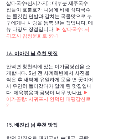
삼다국수(신시가지) : 대부분 제주국수
집들이 호불호가 나뉨에 비해 삼다국수
는 쫄깃한 면발과 감치는 국물맛으로 누
구에게나 사랑을 듬뿍 받는 집입니다. 메
뉴 다양도 장점입니다.
▶
삼다국수: 서
귀포시 김정문화로 59-1
16. 이아린 님 추천 맛집
안덕면 창천리에 있는 이가곰탕집을 소
개합니다. 5년 전 사계해변에서 사진을
찍은 후 새벽에 유일하게 문을 연 곳이어
서 우연히 들어갔다가 알게 된 맛집입니
다. 제육볶음과 곰탕이 너무 맛나요.
▶
이가곰탕:
서귀포시 안덕면 대평감산로
2
15. 배진섭 님 추천 맛집
함덕 맛집으로 돼지국밥, 순대국 , 곰탕,