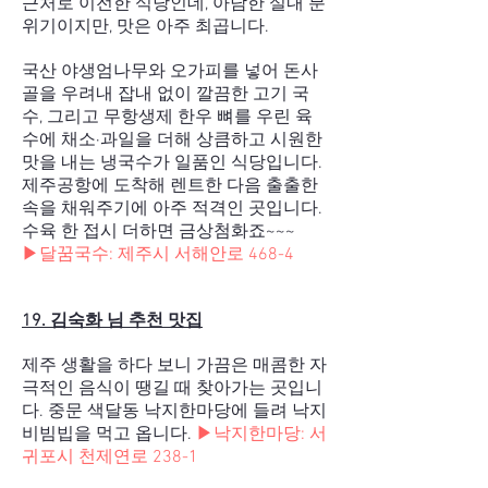
근처로 이전한 식당인데, 아담한 실내 분
위기이지만, 맛은 아주 최곱니다.
국산 야생엄나무와 오가피를 넣어 돈사
골을 우려내 잡내 없이 깔끔한 고기 국
수, 그리고 무항생제 한우 뼈를 우린 육
수에 채소·과일을 더해 상큼하고 시원한
맛을 내는 냉국수가 일품인 식당입니다.
제주공항에 도착해 렌트한 다음 출출한
속을 채워주기에 아주 적격인 곳입니다.
수육 한 접시 더하면 금상첨화죠~~~
▶달꿈국수:
제주시 서해안로 468-4
19. 김숙화 님 추천 맛집
제주 생활을 하다 보니 가끔은 매콤한 자
극적인 음식이 땡길 때 찾아가는 곳입니
다. 중문 색달동 낙지한마당에 들려 낙지
비빔빕을 먹고 옵니다.
▶낙지한마당:
서
귀포시 천제연로 238-1