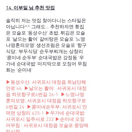
14. 이부일 님 추천 맛집
솔직히 저는 맛집 찾아다니는 스타일은
아닙니다^^ 그래도... 추천하자면 횟집
은 모슬포 ‘동성수산’ 초밥, 튀김은 모슬
포 ‘날으는 활어’ 갈비탕은 모슬포 ‘느영
나영혼듸모영’ 생선조림은 모슬포 ‘항구
식당’, ‘부두식당’ 순두부찌개는 상창리
‘콩이네 순두부’ 순대국밥은 강정동 ‘우
가네 순대국밥’ 마지막으로 오징어 무침
회는 ‘순미네’
▶동성수산: 서귀포시 대정읍 최남단해
안로 46 ▶날으는 활어: 서귀포시 대정
읍 하모항구로6번길 26-1 ▶느영나영
혼듸모영: 서귀포시 대정읍 하모항구로
6번길 24 ▶콩이네순두부: 서귀포시 안
덕면 상창리 625-1 ▶우가네 순대국밥:
서귀포시 일주서로 222 ▶순미네 오징
어무침 : 서귀포시 대정읍 모슬포 중앙매