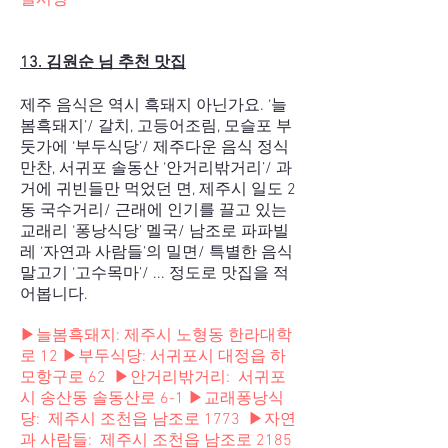
일시장
13. 김원순 님 추천 맛집
제주 음식은 역시 흑돼지 아닌가요. ‘늘
봄흑돼지’/ 갈치, 고등어조림, 모슬포 부
둣가에 ‘부두식당’/ 제주다운 음식 정식
만찬, 서귀포 솔동산 ‘안거리밖거리’/ 과
거에 귀빈들만 먹었던 면, 제주시 일도 2
동 국수거리/ 근래에 인기를 끌고 있는
교래리 ‘퐁낭식당’ 멜국/ 남조로 파파빌
레 ‘자연과 사람들’의 밀면/ 특별한 음식
말고기 ‘고수목마’/ ... 정도로 맛집을 적
어봅니다.
▶늘봄흑돼지: 제주시 노형동 한라대학
로 12 ▶부두식당: 서귀포시 대정읍 하
모항구로 62 ▶안거리밖거리: 서귀포
시 송산동 솔동산로 6-1 ▶교래퐁낭식
당: 제주시 조천읍 남조로 1773 ▶자연
과 사람들: 제주시 조천읍 남조로 2185