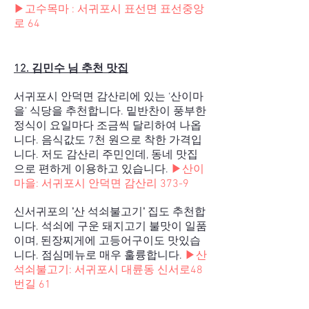
▶고수목마 : 서귀포시 표선면 표선중앙
로 64
12. 김민수 님 추천 맛집
서귀포시 안덕면 감산리에 있는 ‘산이마
을’ 식당을 추천합니다. 밑반찬이 풍부한
정식이 요일마다 조금씩 달리하여 나옵
니다. 음식값도 7천 원으로 착한 가격입
니다. 저도 감산리 주민인데, 동네 맛집
으로 편하게 이용하고 있습니다.
▶산이
마을: 서귀포시 안덕면 감산리 373-9
신서귀포의
​'
산 석쇠불고기
'
집도 추천합
니다. 석쇠에 구운 돼지고기 불맛이 일품
이며, 된장찌게에 고등어구이도 맛있습
니다. 점심메뉴로 매우 훌륭합니다.
▶산
석쇠불고기: 서귀포시 대륜동 신서로48
번길 61