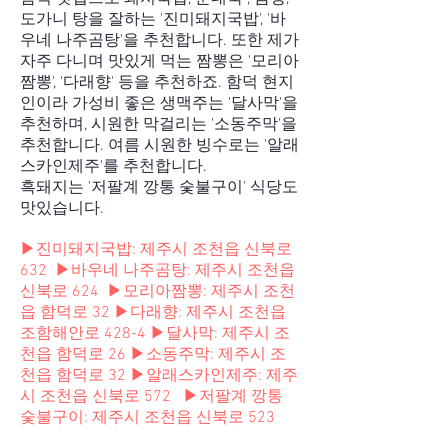
도가니 탕을 잘하는 '진미돼지국밥', '바
우네 나주곰탕'을 추천합니다. 또한 제가
자주 다니며 맛있게 먹는 짬뽕은 '모리아
짬뽕', '다래향' 등을 추천하죠. 함덕 현지
인이라 가성비 좋은 생맥주는 '달사막'을
추천하며, 시원한 막걸리는 '소동주막'을
추천합니다. 여름 시원한 빙수로는 '알래
스카인제주'를 추천합니다.
흑돼지는 '저팔계 깡통 숯불구이' 식당도
맛있습니다.
▶
진미돼지국밥: 제주시 조천읍 신북로
632
▶
바우네 나주곰탕:
제주시 조천읍
신북로 624
▶
모리아짬뽕: 제주시 조천
읍 함덕로 32
▶
다래향: 제주시 조천읍
조함해안로 428-4
▶
달사막: 제주시 조
천읍 함덕로 26
▶
소동주막: 제주시 조
천읍 함덕로 32
▶
알래스카인제주: 제주
시 조천읍 신북로 572
▶
저팔계 깡통
숯불구이: 제주시 조천읍 신북로 523
​