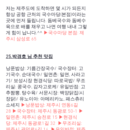
저는 제주도에 도착하면 몇 시가 되든지
항상 공항 근처의 국수마당(본점)이라는
곳에 먼저 들립니다. 돔베국수와 돔베수
육으로 배를 채우고 나면 여행 내내 그렇
게 힘이 납니다.^^
▶국수마당 본점:
제
주시 삼성로 65
25.박경호 님 추천 맛집
낭푼밥상: 기름간장국수/ 국수장터: 고
기국수, 순대국수/ 밀면촌: 밀면, 사라고
기/ 보성시장 현경식당: 따로국밥/ 무조
리실: 콩국수, 감자고로케/ 유일반점: 고
추짬뽕, 탕수육/ 서문시장: 백양닭집(시
장닭)/ 유노이아: 아메리카노, 패스츄리
소세지
▶
낭푼밥상: 제주시 연동6길
28
▶국수장터:
제주시 동광로 50-1
▶
밀면촌: 제주시 승천로 15
▶현경식
당:
제주시 동광로1길 32
▶
무조리실:
제주시 관덕로6길 14
▶
유일반점: 제주