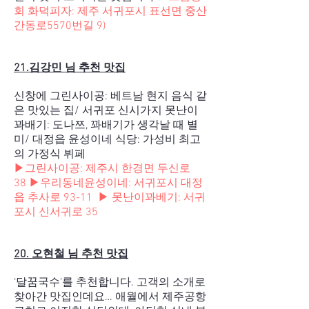
회 화덕피자:
제주 서귀포시 표선면 중산
간동로5570번길 9)
21.김강민 님 추천 맛집
신창에 그린사이공: 베트남 현지 음식 같
은 맛있는 집/ 서귀포 신시가지 못난이
꽈배기: 도나쯔, 꽈배기가 생각날 때 별
미/ 대정읍 윤성이네 식당: 가성비 최고
의 가정식 뷔페
▶그린사이공:
제주시 한경면 두신로
38
▶우리동네윤성이네:
서귀포시 대정
읍 추사로 93-11
▶ 못난이꽈베기:
서귀
포시 신서귀로 35
20. 오현철 님 추천 맛집
‘달꿈국수’를 추천합니다. 고객의 소개로
찾아간 맛집인데요… 애월에서 제주공항