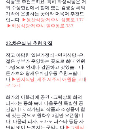
식당’도 추천드려요. 특히 화성식당은 저
희 수상한집에서 함께 했던 김평강 씨의
가족이 운영하는 곳이라 더욱더 추천드
립니다.
▶동산식당:
제주시 삼봉로 137
▶화성식당:
제주시 일주동로 383
22.차은실 님 추천 맛집
작고 아담한 일본가정식 <만지식당>은
젊은 부부가 운영하는 곳으로 최대 인원
10명으로 언제나 깔끔하고 맛있습니다.
돈카츠와 왕새우튀김우동 추천드립니
다
.
▶만지식당:
제주 제주시 애월읍 고내
로 13-1
화가의 아뜰리에 공간 <그림상회 화덕
피자>는 동화 속에 나올듯한 특별한 공
간입니다. 작가님의 작품과 소장품이 함
께 있는 곳으로 월화수 3일만 오픈합니
다. 나폴리 피자, 토마토 파스타 등등 자
연의 맛이 느껴지는 곳입니다.
▶그림상