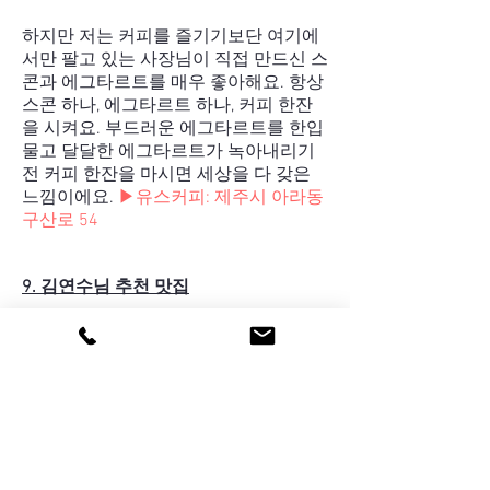
하지만 저는 커피를 즐기기보단 여기에
서만 팔고 있는 사장님이 직접 만드신 스
콘과 에그타르트를 매우 좋아해요. 항상
스콘 하나, 에그타르트 하나, 커피 한잔
을 시켜요. 부드러운 에그타르트를 한입
물고 달달한 에그타르트가 녹아내리기
전 커피 한잔을 마시면 세상을 다 갖은
느낌이에요.
▶유스커피: 제주시 아라동
구산로 54
9. 김연수님 추천 맛집
저희 집에서 가까운 제주도 서귀포시 안
덕면 덕수서로 40
‘새당골’입니다. 동네
밥집 같은 분위기... 낮에는 밭일하시는
분들이 많이 식사하러 오십니다. 밤에는
여러 음식이 푸짐하게 한 상 차려져 나오
구요. 낮에는 칠천 원, 저녁에는 만 원 하
는 식사입니다. 맛있게, 푸짐하게 드실